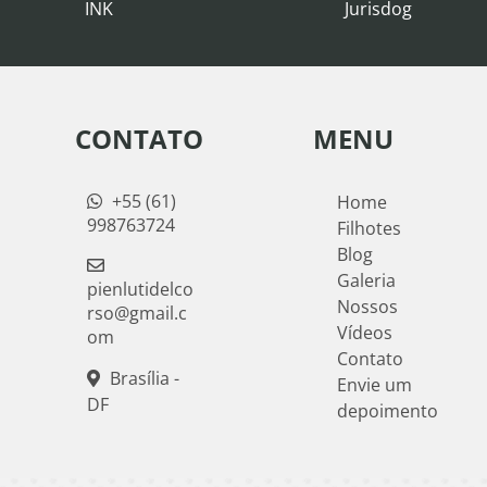
INK
Jurisdog
CONTATO
MENU
+55 (61)
Home
998763724
Filhotes
Blog
Galeria
pienlutidelco
Nossos
rso@gmail.c
Vídeos
om
Contato
Brasília -
Envie um
DF
depoimento