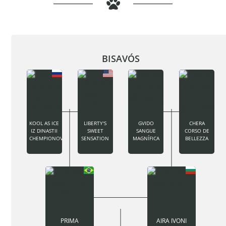
BISAVÓS
KOOL AS ICE
LIBERTY'S
GVIDO
CHERA
IZ DINASTII
SWEET
SANGUE
CORSO DE
CHEMPIONOV
SENSATION
MAGNÍFICA
BELLEZZA
PRIMA
AIRA IVONI