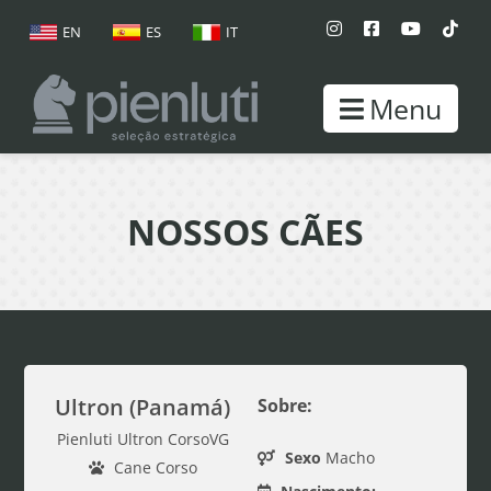
EN
ES
IT
Menu
NOSSOS CÃES
Ultron (Panamá)
Sobre:
Pienluti Ultron CorsoVG
Sexo
Macho
Cane Corso