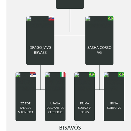
DRAGO JV VG
SASHA CORSO
BEVASS
VG
ZZ TOP
URANA
PRIMA
IRINA
SANGUE
DELL'ANTICO
SQUADRA
CORSO VG
MAGNIFICA
CERBERUS
BORIS
BISAVÓS