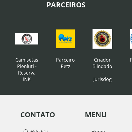
PARCEIROS
Camisetas
Parceiro
Criador
Pienluti -
Petz
Blindado
Reserva
-
INK
Jurisdog
CONTATO
MENU
+55 (61)
Home