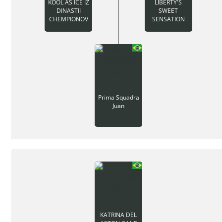
KOOL AS ICE IZ
LIBERTY'S
DINASTII
SWEET
CHEMPIONOV
SENSATION
Prima Squadra
Juan
KATRINA DEL