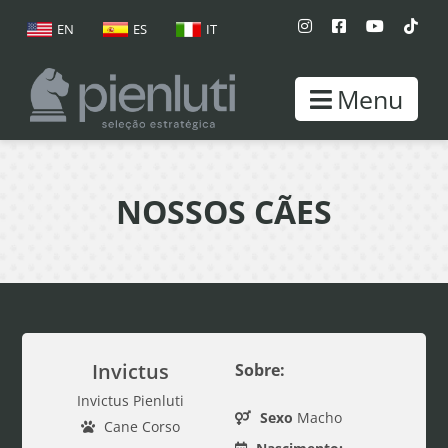
EN
ES
IT
Menu
NOSSOS CÃES
Invictus
Sobre:
Invictus Pienluti
Sexo
Macho
Cane Corso