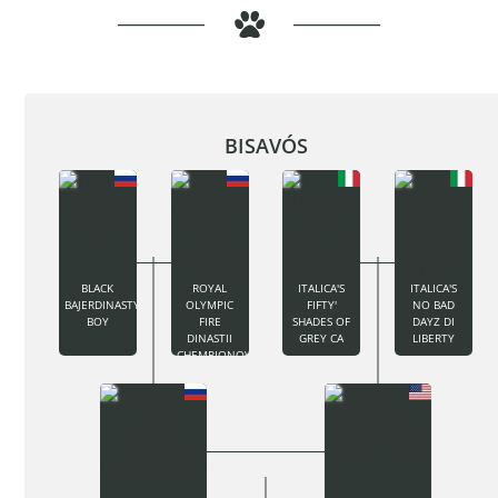
BISAVÓS
BLACK
ROYAL
ITALICA'S
ITALICA'S
BAJERDINASTY
OLYMPIC
FIFTY'
NO BAD
BOY
FIRE
SHADES OF
DAYZ DI
DINASTII
GREY CA
LIBERTY
CHEMPIONOV